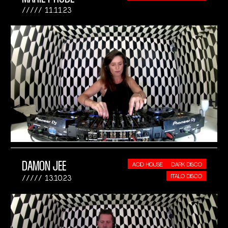
11.11.23
DAMON JEE
ACID HOUSE
DARK DISCO
ITALO DISCO
13.10.23