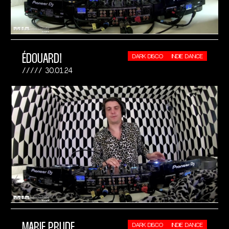
ÉDOUARD!
DARK DISCO
INDIE DANCE
30.01.24
MARIE PRUDE
DARK DISCO
INDIE DANCE