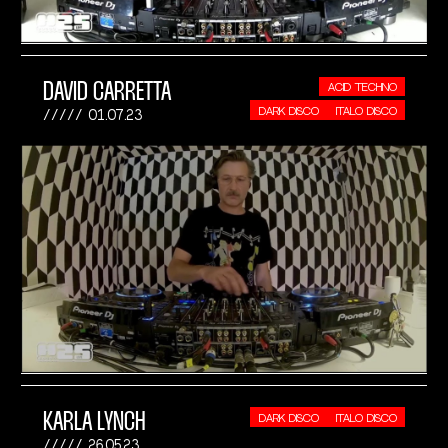
DAVID CARRETTA
ACID TECHNO
DARK DISCO
ITALO DISCO
01.07.23
KARLA LYNCH
DARK DISCO
ITALO DISCO
26.05.23