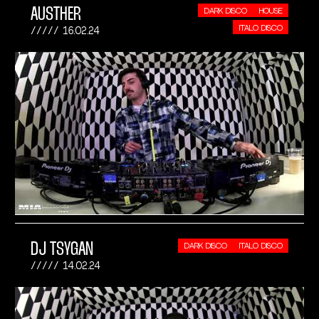
AUSTHER
DARK DISCO
HOUSE
ITALO DISCO
16.02.24
DJ TSYGAN
DARK DISCO
ITALO DISCO
14.02.24