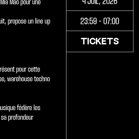
4 JUIL, 2026
à Mia Mao pour une
23:59 - 07:00
uit, propose un line up
TICKETS
présent pour cette
ouse, warehouse techno
musique fédère les
à sa profondeur