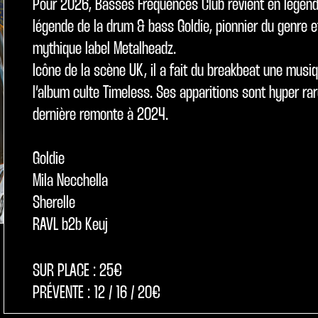
Pour 2026, Basses Fréquences Club revient en légend
légende de la drum & bass Goldie, pionnier du genre e
mythique label Metalheadz.
Icône de la scène UK, il a fait du breakbeat une musi
l’album culte Timeless. Ses apparitions sont hyper rar
dernière remonte à 2024.
Goldie
Mila Necchella
Sherelle
RAVL b2b Keuj
SUR PLACE : 25€
PRÉVENTE : 12 / 16 / 20€